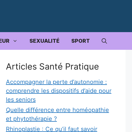
EUR
SEXUALITÉ
SPORT
Articles Santé Pratique
Accompagner la perte d’autonomie :
comprendre les dispositifs d’aide pour
les seniors
Quelle différence entre homéopathie
et phytothérapie ?
Rhinoplastie : Ce qu’il faut savoir