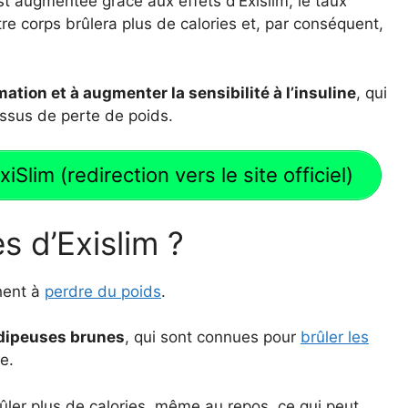
st augmentée grâce aux effets d’Exislim, le taux
tre corps brûlera plus de calories et, par conséquent,
mation et à augmenter la sensibilité à l’insuline
, qui
ssus de perte de poids.
Slim (redirection vers le site officiel)
s d’Exislim ?
chent à
perdre du poids
.
adipeuses brunes
, qui sont connues pour
brûler les
e.
ûler plus de calories, même au repos, ce qui peut