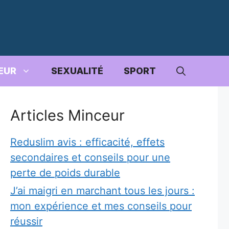
EUR
SEXUALITÉ
SPORT
Articles Minceur
Reduslim avis : efficacité, effets
secondaires et conseils pour une
perte de poids durable
J’ai maigri en marchant tous les jours :
mon expérience et mes conseils pour
réussir