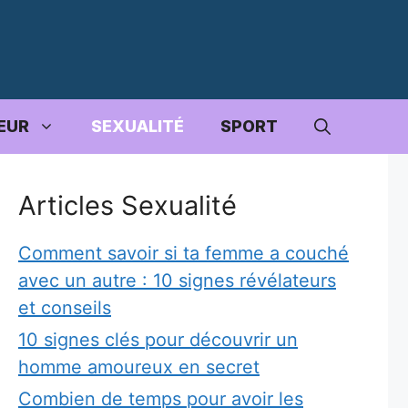
EUR
SEXUALITÉ
SPORT
Articles Sexualité
Comment savoir si ta femme a couché
avec un autre : 10 signes révélateurs
et conseils
10 signes clés pour découvrir un
homme amoureux en secret
Combien de temps pour avoir les