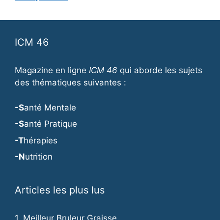
ICM 46
Magazine en ligne
ICM 46
qui aborde les sujets
des thématiques suivantes :
-S
anté Mentale
-S
anté Pratique
-T
hérapies
-N
utrition
Articles les plus lus
1.
Meilleur Bruleur Graisse