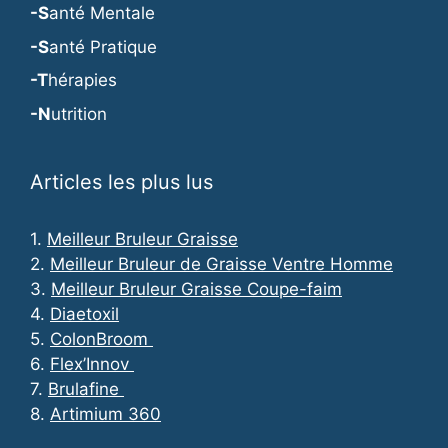
-S
anté Mentale
-S
anté Pratique
-T
hérapies
-N
utrition
Articles les plus lus
1.
Meilleur Bruleur Graisse
2.
Meilleur Bruleur de Graisse Ventre Homme
3.
Meilleur Bruleur Graisse Coupe-faim
4.
Diaetoxil
5.
ColonBroom
6.
Flex’Innov
7.
Brulafine
8.
Artimium 360