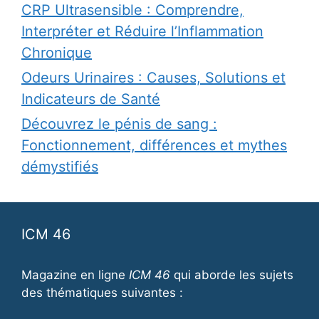
CRP Ultrasensible : Comprendre,
Interpréter et Réduire l’Inflammation
Chronique
Odeurs Urinaires : Causes, Solutions et
Indicateurs de Santé
Découvrez le pénis de sang :
Fonctionnement, différences et mythes
démystifiés
ICM 46
Magazine en ligne
ICM 46
qui aborde les sujets
des thématiques suivantes :