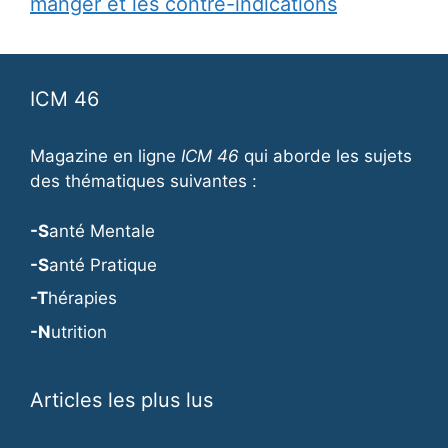
manger et les contre-indications
ICM 46
Magazine en ligne
ICM 46
qui aborde les sujets
des thématiques suivantes :
-S
anté Mentale
-S
anté Pratique
-T
hérapies
-N
utrition
Articles les plus lus