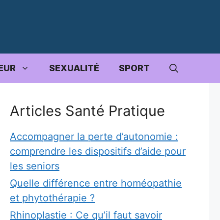
EUR
SEXUALITÉ
SPORT
Articles Santé Pratique
Accompagner la perte d’autonomie :
comprendre les dispositifs d’aide pour
les seniors
Quelle différence entre homéopathie
et phytothérapie ?
Rhinoplastie : Ce qu’il faut savoir