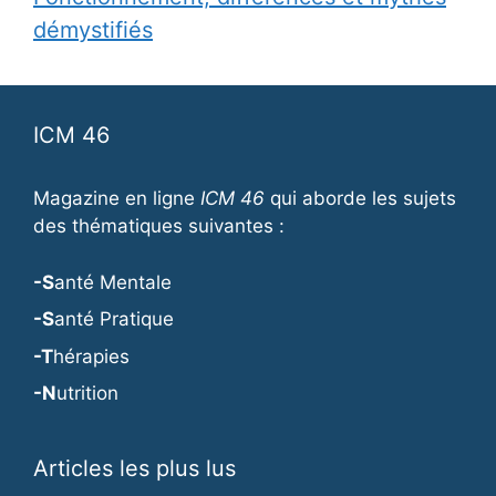
démystifiés
ICM 46
Magazine en ligne
ICM 46
qui aborde les sujets
des thématiques suivantes :
-S
anté Mentale
-S
anté Pratique
-T
hérapies
-N
utrition
Articles les plus lus