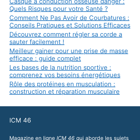
Casque à conduction osseuse danger :
Quels Risques pour votre Santé ?
Comment Ne Pas Avoir de Courbatures :
Conseils Pratiques et Solutions Efficaces
Découvrez comment régler sa corde a
sauter facilement !
Meilleur gainer pour une prise de masse
efficace : guide complet
Les bases de la nutrition sportive :
comprenez vos besoins énergétiques
Rôle des protéines en musculation :
construction et réparation musculaire
ICM 46
Magazine en ligne
ICM 46
qui aborde les sujets