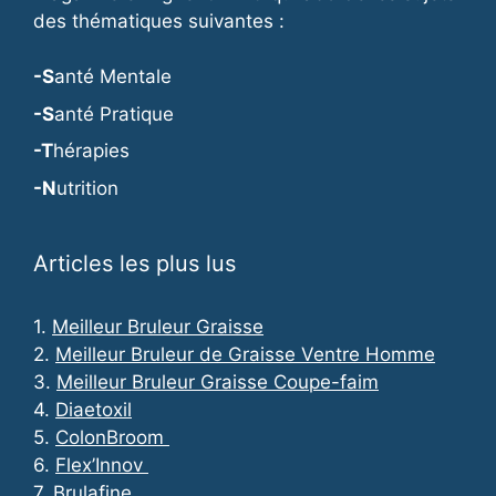
des thématiques suivantes :
-S
anté Mentale
-S
anté Pratique
-T
hérapies
-N
utrition
Articles les plus lus
1.
Meilleur Bruleur Graisse
2.
Meilleur Bruleur de Graisse Ventre Homme
3.
Meilleur Bruleur Graisse Coupe-faim
4.
Diaetoxil
5.
ColonBroom
6.
Flex’Innov
7.
Brulafine