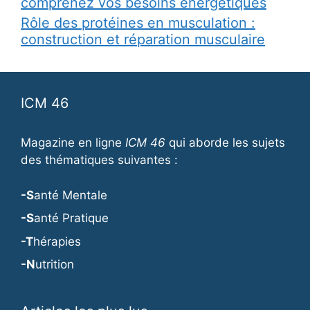
comprenez vos besoins énergétiques
Rôle des protéines en musculation :
construction et réparation musculaire
ICM 46
Magazine en ligne
ICM 46
qui aborde les sujets
des thématiques suivantes :
-S
anté Mentale
-S
anté Pratique
-T
hérapies
-N
utrition