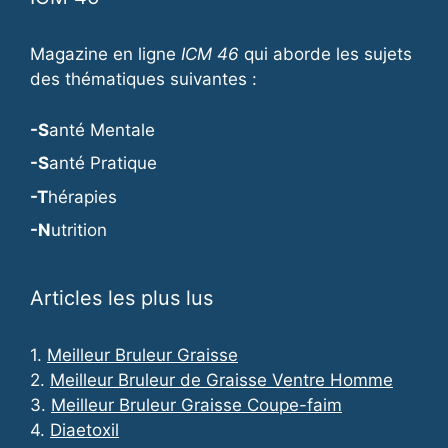
Magazine en ligne
ICM 46
qui aborde les sujets
des thématiques suivantes :
-S
anté Mentale
-S
anté Pratique
-T
hérapies
-N
utrition
Articles les plus lus
1.
Meilleur Bruleur Graisse
2.
Meilleur Bruleur de Graisse Ventre Homme
3.
Meilleur Bruleur Graisse Coupe-faim
4.
Diaetoxil