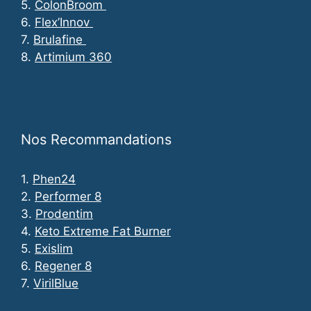
5.
ColonBroom
6.
Flex’Innov
7.
Brulafine
8.
Artimium 360
Nos Recommandations
1.
Phen24
2.
Performer 8
3.
Prodentim
4.
Keto Extreme Fat Burner
5.
Exislim
6.
Regener 8
7.
VirilBlue