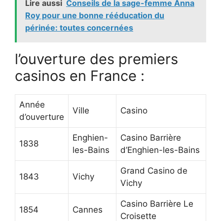
Lire aussi
Conseils de la sage-femme Anna
Roy pour une bonne rééducation du
périnée: toutes concernées
l’ouverture des premiers
casinos en France :
Année
Ville
Casino
d’ouverture
Enghien-
Casino Barrière
1838
les-Bains
d’Enghien-les-Bains
Grand Casino de
1843
Vichy
Vichy
Casino Barrière Le
1854
Cannes
Croisette