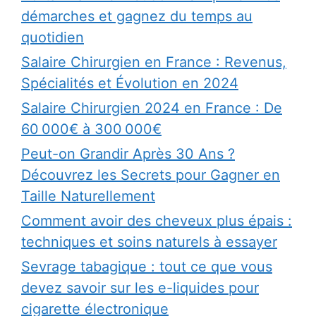
démarches et gagnez du temps au
quotidien
Salaire Chirurgien en France : Revenus,
Spécialités et Évolution en 2024
Salaire Chirurgien 2024 en France : De
60 000€ à 300 000€
Peut-on Grandir Après 30 Ans ?
Découvrez les Secrets pour Gagner en
Taille Naturellement
Comment avoir des cheveux plus épais :
techniques et soins naturels à essayer
Sevrage tabagique : tout ce que vous
devez savoir sur les e-liquides pour
cigarette électronique