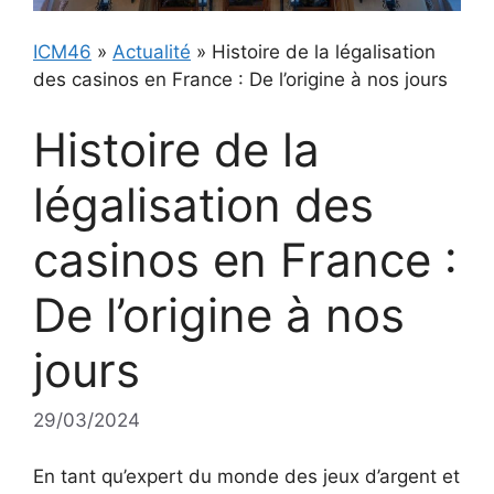
ICM46
»
Actualité
»
Histoire de la légalisation
des casinos en France : De l’origine à nos jours
Histoire de la
légalisation des
casinos en France :
De l’origine à nos
jours
29/03/2024
En tant qu’expert du monde des jeux d’argent et