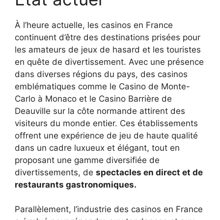
À l’heure actuelle, les casinos en France
continuent d’être des destinations prisées pour
les amateurs de jeux de hasard et les touristes
en quête de divertissement. Avec une présence
dans diverses régions du pays, des casinos
emblématiques comme le Casino de Monte-
Carlo à Monaco et le Casino Barrière de
Deauville sur la côte normande attirent des
visiteurs du monde entier. Ces établissements
offrent une expérience de jeu de haute qualité
dans un cadre luxueux et élégant, tout en
proposant une gamme diversifiée de
divertissements, de
spectacles en direct et de
restaurants gastronomiques.
Parallèlement, l’industrie des casinos en France