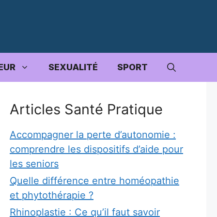
EUR
SEXUALITÉ
SPORT
Articles Santé Pratique
Accompagner la perte d’autonomie :
comprendre les dispositifs d’aide pour
les seniors
Quelle différence entre homéopathie
et phytothérapie ?
Rhinoplastie : Ce qu’il faut savoir