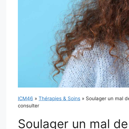
ICM46
»
Thérapies & Soins
»
Soulager un mal d
consulter
Soulager un mal de