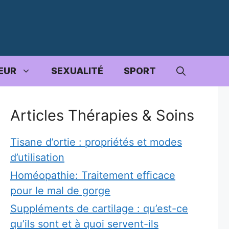
EUR
SEXUALITÉ
SPORT
Articles Thérapies & Soins
Tisane d’ortie : propriétés et modes
d’utilisation
Homéopathie: Traitement efficace
pour le mal de gorge
Suppléments de cartilage : qu’est-ce
qu’ils sont et à quoi servent-ils