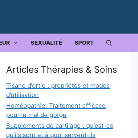
EUR
SEXUALITÉ
SPORT
Articles Thérapies & Soins
Tisane d’ortie : propriétés et modes
d’utilisation
Homéopathie: Traitement efficace
pour le mal de gorge
Suppléments de cartilage : qu’est-ce
qu’ils sont et à quoi servent-ils