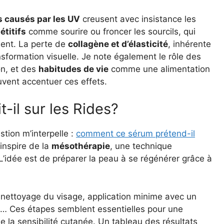
causés par les UV
creusent avec insistance les
étitifs
comme sourire ou froncer les sourcils, qui
ent. La perte de
collagène et d’élasticité
, inhérente
sformation visuelle. Je note également le rôle des
on, et des
habitudes de vie
comme une alimentation
vent accentuer ces effets.
il sur les Rides?
tion m’interpelle :
comment ce sérum prétend-il
inspire de la
mésothérapie
, une technique
 L’idée est de préparer la peau à se régénérer grâce à
 nettoyage du visage, application minime avec un
… Ces étapes semblent essentielles pour une
de la sensibilité cutanée. Un tableau des résultats