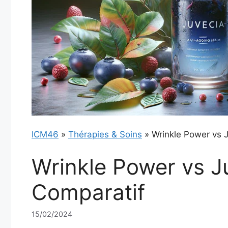
ICM46
»
Thérapies & Soins
»
Wrinkle Power vs J
Wrinkle Power vs Ju
Comparatif
15/02/2024