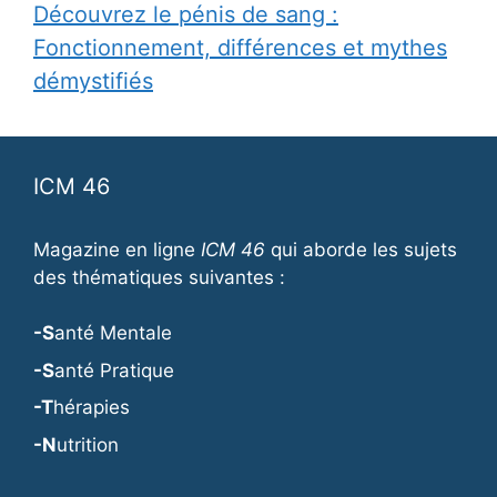
Découvrez le pénis de sang :
Fonctionnement, différences et mythes
démystifiés
ICM 46
Magazine en ligne
ICM 46
qui aborde les sujets
des thématiques suivantes :
-S
anté Mentale
-S
anté Pratique
-T
hérapies
-N
utrition