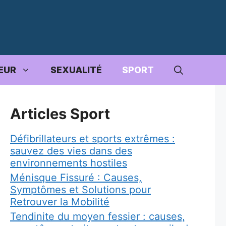
EUR
SEXUALITÉ
SPORT
Articles Sport
Défibrillateurs et sports extrêmes :
sauvez des vies dans des
environnements hostiles
Ménisque Fissuré : Causes,
Symptômes et Solutions pour
Retrouver la Mobilité
Tendinite du moyen fessier : causes,