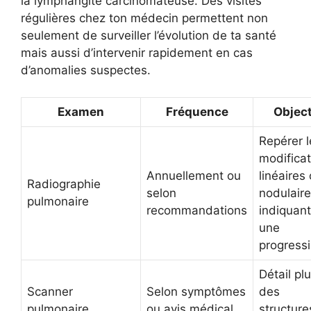
la lymphangite carcinomateuse. Des visites
régulières chez ton médecin permettent non
seulement de surveiller l’évolution de ta santé
mais aussi d’intervenir rapidement en cas
d’anomalies suspectes.
Examen
Fréquence
Object
Repérer l
modificat
Annuellement ou
linéaires
Radiographie
selon
nodulair
pulmonaire
recommandations
indiquant
une
progress
Détail plu
Scanner
Selon symptômes
des
pulmonaire
ou avis médical
structure