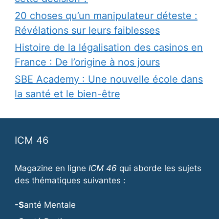
20 choses qu’un manipulateur déteste :
Révélations sur leurs faiblesses
Histoire de la légalisation des casinos en
France : De l’origine à nos jours
SBE Academy : Une nouvelle école dans
la santé et le bien-être
ICM 46
Magazine en ligne
ICM 46
qui aborde les sujets
des thématiques suivantes :
-S
anté Mentale