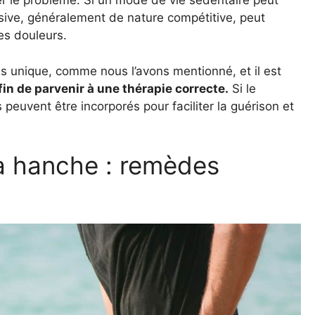
r le problème. Si un mode de vie sédentaire peut
ssive, généralement de nature compétitive, peut
es douleurs.
as unique, comme nous l’avons mentionné, et il est
in de parvenir à une thérapie correcte.
Si le
 peuvent être incorporés pour faciliter la guérison et
la hanche : remèdes