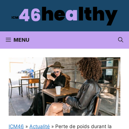
Aller
au
contenu
MENU
ICM46
»
Actualité
»
Perte de poids durant la