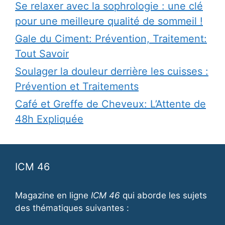
Se relaxer avec la sophrologie : une clé
pour une meilleure qualité de sommeil !
Gale du Ciment: Prévention, Traitement:
Tout Savoir
Soulager la douleur derrière les cuisses :
Prévention et Traitements
Café et Greffe de Cheveux: L’Attente de
48h Expliquée
ICM 46
Magazine en ligne
ICM 46
qui aborde les sujets
des thématiques suivantes :