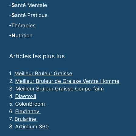
-S
anté Mentale
-S
anté Pratique
-T
hérapies
-N
utrition
Articles les plus lus
1.
Meilleur Bruleur Graisse
2.
Meilleur Bruleur de Graisse Ventre Homme
3.
Meilleur Bruleur Graisse Coupe-faim
4.
Diaetoxil
5.
ColonBroom
6.
Flex’Innov
7.
Brulafine
8.
Artimium 360