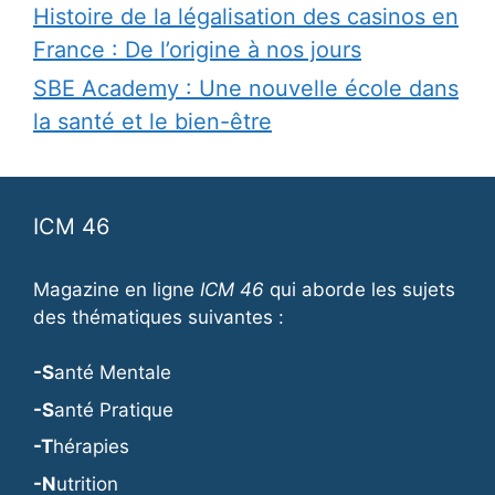
Histoire de la légalisation des casinos en
France : De l’origine à nos jours
SBE Academy : Une nouvelle école dans
la santé et le bien-être
ICM 46
Magazine en ligne
ICM 46
qui aborde les sujets
des thématiques suivantes :
-S
anté Mentale
-S
anté Pratique
-T
hérapies
-N
utrition