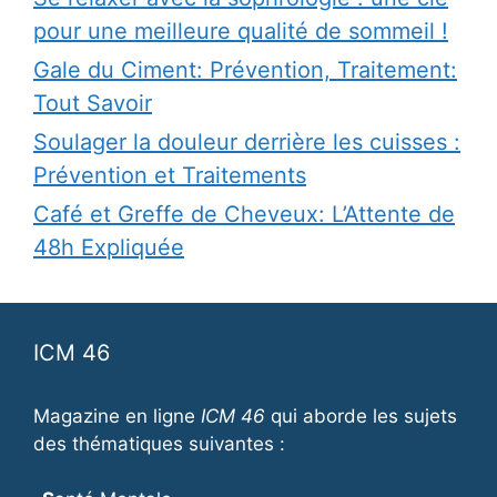
pour une meilleure qualité de sommeil !
Gale du Ciment: Prévention, Traitement:
Tout Savoir
Soulager la douleur derrière les cuisses :
Prévention et Traitements
Café et Greffe de Cheveux: L’Attente de
48h Expliquée
ICM 46
Magazine en ligne
ICM 46
qui aborde les sujets
des thématiques suivantes :