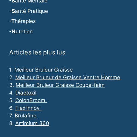
-S
anté Mentale
-S
anté Pratique
-T
hérapies
-N
utrition
Articles les plus lus
1.
Meilleur Bruleur Graisse
2.
Meilleur Bruleur de Graisse Ventre Homme
3.
Meilleur Bruleur Graisse Coupe-faim
4.
Diaetoxil
5.
ColonBroom
6.
Flex’Innov
7.
Brulafine
8.
Artimium 360